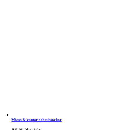
Mössa & vantar och tubsockor
Art nr: 662-225