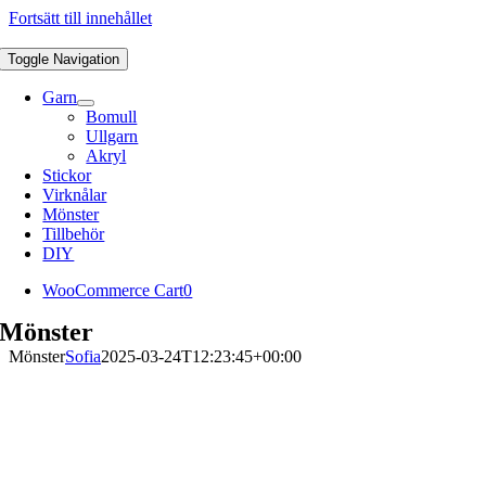
Fortsätt till innehållet
Toggle Navigation
Garn
Bomull
Ullgarn
Akryl
Stickor
Virknålar
Mönster
Tillbehör
DIY
WooCommerce Cart
0
Mönster
Mönster
Sofia
2025-03-24T12:23:45+00:00