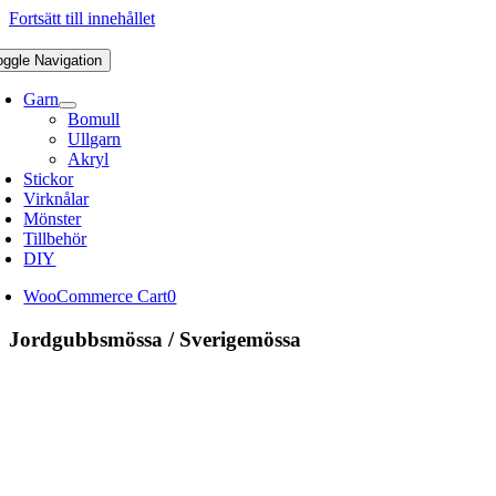
Fortsätt till innehållet
oggle Navigation
Garn
Bomull
Ullgarn
Akryl
Stickor
Virknålar
Mönster
Tillbehör
DIY
WooCommerce Cart
0
Jordgubbsmössa / Sverigemössa