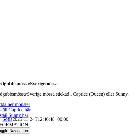
rdgubbsmössa/Sverigemössa
rdgubbsmössa/Sverige mössa stickad i Caprice (Queen) eller Sunny.
dda ner mönster
ställ Caprice här
ställ Sunny här
Sofia
2025-11-24T12:46:48+00:00
NFORMATION
oggle Navigation