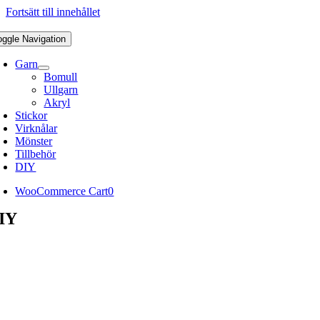
Fortsätt till innehållet
oggle Navigation
Garn
Bomull
Ullgarn
Akryl
Stickor
Virknålar
Mönster
Tillbehör
DIY
WooCommerce Cart
0
IY