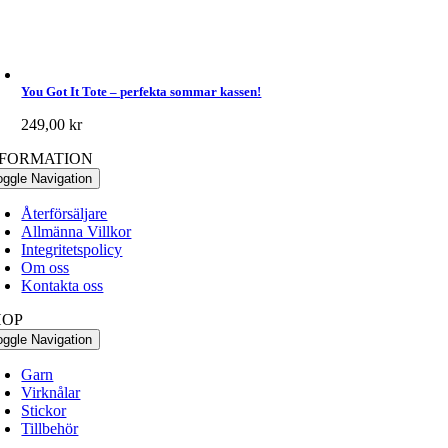
You Got It Tote – perfekta sommar kassen!
249,00
kr
NFORMATION
oggle Navigation
Återförsäljare
Allmänna Villkor
Integritetspolicy
Om oss
Kontakta oss
HOP
oggle Navigation
Garn
Virknålar
Stickor
Tillbehör