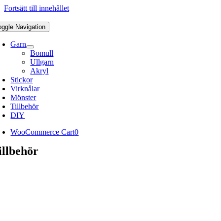
Fortsätt till innehållet
oggle Navigation
Garn
Bomull
Ullgarn
Akryl
Stickor
Virknålar
Mönster
Tillbehör
DIY
WooCommerce Cart
0
illbehör