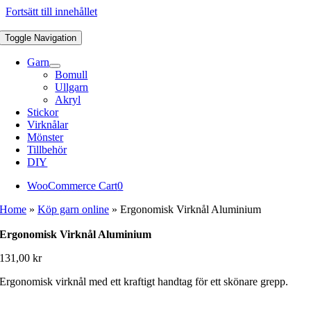
Fortsätt till innehållet
Toggle Navigation
Garn
Bomull
Ullgarn
Akryl
Stickor
Virknålar
Mönster
Tillbehör
DIY
WooCommerce Cart
0
Home
»
Köp garn online
»
Ergonomisk Virknål Aluminium
Ergonomisk Virknål Aluminium
131,00
kr
Ergonomisk virknål med ett kraftigt handtag för ett skönare grepp.