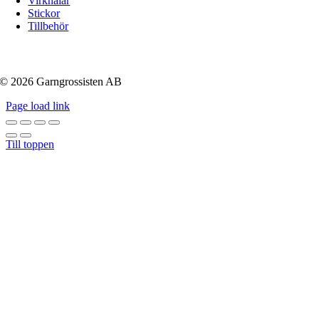
Virknålar
Stickor
Tillbehör
© 2026 Garngrossisten AB
Page load link
Till toppen