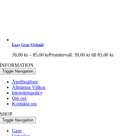
Easy Grip Virknål
39,00
kr
–
85,00
kr
Prisintervall: 39,00 kr till 85,00 kr
INFORMATION
Toggle Navigation
Återförsäljare
Allmänna Villkor
Integritetspolicy
Om oss
Kontakta oss
SHOP
Toggle Navigation
Garn