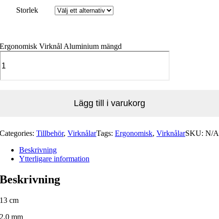
Storlek
Ergonomisk Virknål Aluminium mängd
Lägg till i varukorg
Categories:
Tillbehör
,
Virknålar
Tags:
Ergonomisk
,
Virknålar
SKU:
N/
Beskrivning
Ytterligare information
Beskrivning
13 cm
2,0 mm