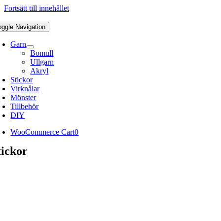
Fortsätt till innehållet
oggle Navigation
Garn
Bomull
Ullgarn
Akryl
Stickor
Virknålar
Mönster
Tillbehör
DIY
WooCommerce Cart
0
tickor