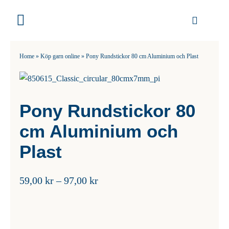
Fortsätt
till
Toggle
innehållet
Navigation
Garn
Home
»
Köp garn online
»
Pony Rundstickor 80 cm Aluminium och Plast
Stickor
Pony Rundstickor 80
Virknålar
cm Aluminium och
Mönster
Plast
Tillbehör
Prisintervall:
59,00
kr
–
97,00
kr
59,00 kr
DIY
till
97,00 kr