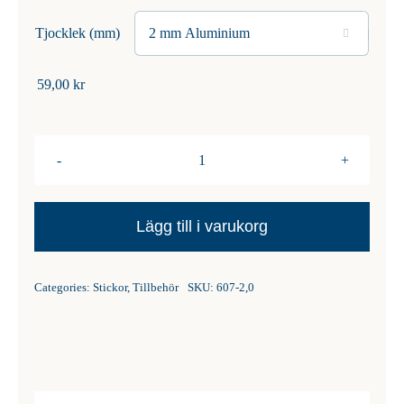
Tjocklek (mm)

59,00
kr
Pony
Rundstickor
80
Lägg till i varukorg
cm
Aluminium
Categories:
Stickor
,
Tillbehör
SKU:
607-2,0
och
Plast
mängd