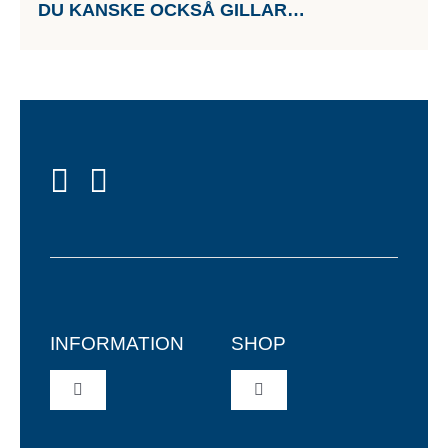
DU KANSKE OCKSÅ GILLAR…
INFORMATION
SHOP
Toggle
Toggle
Navigation
Navigation
Återförsäljare
Garn