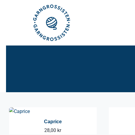
Fortsätt
till
innehållet
Caprice
28,00
kr