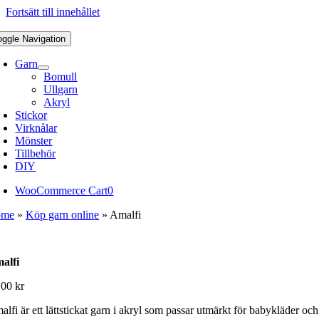
Fortsätt till innehållet
oggle Navigation
Garn
Bomull
Ullgarn
Akryl
Stickor
Virknålar
Mönster
Tillbehör
DIY
WooCommerce Cart
0
ome
»
Köp garn online
»
Amalfi
alfi
,00
kr
lfi är ett lättstickat garn i akryl som passar utmärkt för babykläder oc