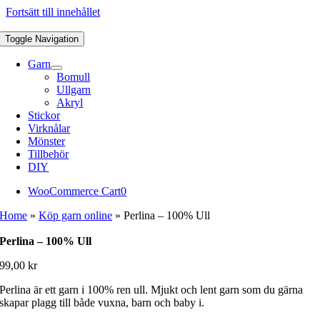
Fortsätt till innehållet
Toggle Navigation
Garn
Bomull
Ullgarn
Akryl
Stickor
Virknålar
Mönster
Tillbehör
DIY
WooCommerce Cart
0
Home
»
Köp garn online
»
Perlina – 100% Ull
Perlina – 100% Ull
99,00
kr
Perlina är ett garn i 100% ren ull. Mjukt och lent garn som du gärna
skapar plagg till både vuxna, barn och baby i.