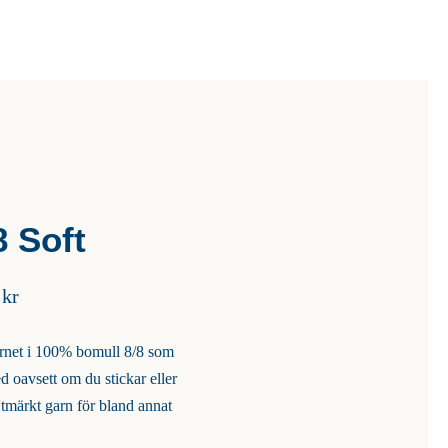
8 Soft
Prisintervall:
0
kr
37,00 kr
till
arnet i 100% bomull 8/8 som
42,00 kr
d oavsett om du stickar eller
Utmärkt garn för bland annat