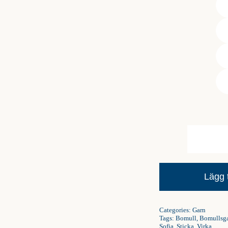
Lägg t
Categories:
Garn
Tags:
Bomull
,
Bomullsg
Sofia
,
Sticka
,
Virka