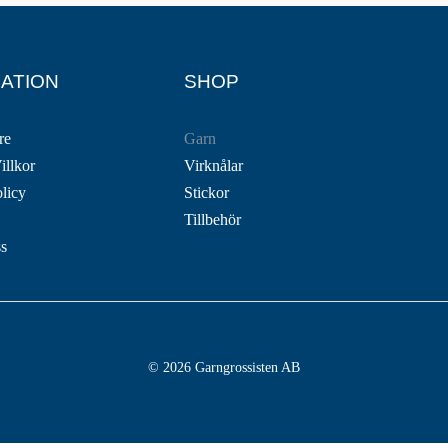
ATION
SHOP
re
Garn
illkor
Virknålar
olicy
Stickor
Tillbehör
ss
© 2026 Garngrossisten AB