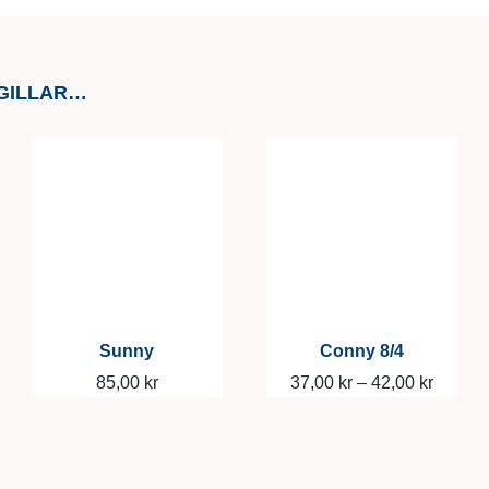
GILLAR…
Sunny
Conny 8/4
Prisinte
85,00
kr
37,00
kr
–
42,00
kr
37,00 k
till
42,00 k