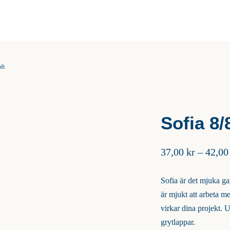
ft
Sofia 8/
37,00
kr
–
42,0
Sofia är det mjuka g
är mjukt att arbeta me
virkar dina projekt. 
grytlappar.