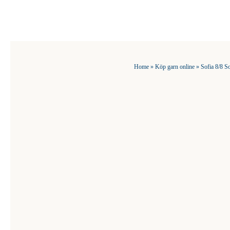
Fortsätt
till
innehållet
Home
»
Köp garn online
»
Sofia 8/8 So