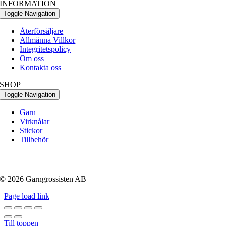
INFORMATION
Toggle Navigation
Återförsäljare
Allmänna Villkor
Integritetspolicy
Om oss
Kontakta oss
SHOP
Toggle Navigation
Garn
Virknålar
Stickor
Tillbehör
© 2026 Garngrossisten AB
Page load link
Till toppen