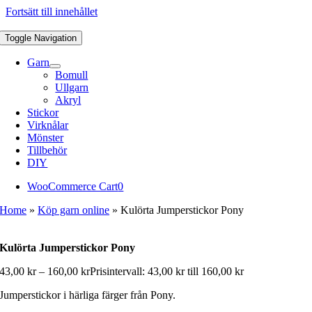
Fortsätt till innehållet
Toggle Navigation
Garn
Bomull
Ullgarn
Akryl
Stickor
Virknålar
Mönster
Tillbehör
DIY
WooCommerce Cart
0
Home
»
Köp garn online
»
Kulörta Jumperstickor Pony
Kulörta Jumperstickor Pony
43,00
kr
–
160,00
kr
Prisintervall: 43,00 kr till 160,00 kr
Jumperstickor i härliga färger från Pony.