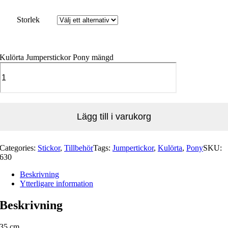
Storlek
Kulörta Jumperstickor Pony mängd
Lägg till i varukorg
Categories:
Stickor
,
Tillbehör
Tags:
Jumpertickor
,
Kulörta
,
Pony
SKU:
630
Beskrivning
Ytterligare information
Beskrivning
35 cm