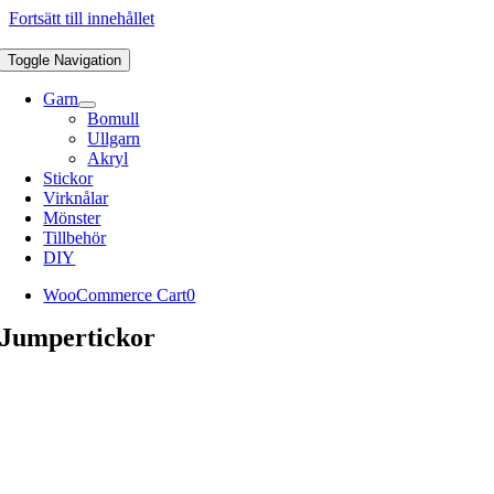
Fortsätt till innehållet
Toggle Navigation
Garn
Bomull
Ullgarn
Akryl
Stickor
Virknålar
Mönster
Tillbehör
DIY
WooCommerce Cart
0
Jumpertickor