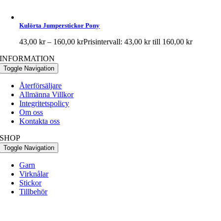
Kulörta Jumperstickor Pony
43,00
kr
–
160,00
kr
Prisintervall: 43,00 kr till 160,00 kr
INFORMATION
Toggle Navigation
Återförsäljare
Allmänna Villkor
Integritetspolicy
Om oss
Kontakta oss
SHOP
Toggle Navigation
Garn
Virknålar
Stickor
Tillbehör