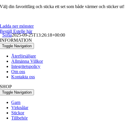
Välj din favoritfärg och sticka ett set som både värmer och sticker ut!
Ladda ner mönster
Beställ Estelle här
Sofia
2025-09-25T13:26:18+00:00
INFORMATION
Toggle Navigation
Återförsäljare
Allmänna Villkor
Integritetspolicy
Om oss
Kontakta oss
SHOP
Toggle Navigation
Garn
Virknålar
Stickor
Tillbehör