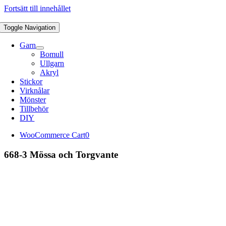
Fortsätt till innehållet
Toggle Navigation
Garn
Bomull
Ullgarn
Akryl
Stickor
Virknålar
Mönster
Tillbehör
DIY
WooCommerce Cart
0
668-3 Mössa och Torgvante