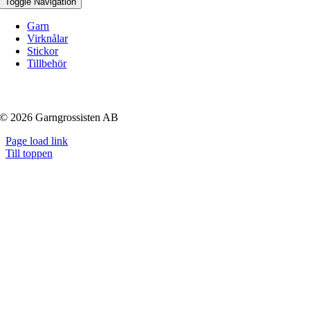
Toggle Navigation
Garn
Virknålar
Stickor
Tillbehör
© 2026 Garngrossisten AB
Page load link
Till toppen