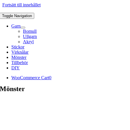
Fortsätt till innehållet
Toggle Navigation
Garn
Bomull
Ullgarn
Akryl
Stickor
Virknålar
Mönster
Tillbehör
DIY
WooCommerce Cart
0
Mönster