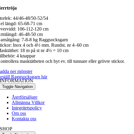
errtröja
torlek: 44/46-48/50-52/54
el längd: 65-68-71 cm
vervidd: 106-112-120 cm
rmlängd: 46-48-50 cm
arnåtgång: 7-8-8 hg Raggsocksgarn
tickor: Inox 4 och 4½ mm. Rundst. nr 4–60 cm
asktäthet: 18 m på st nr 4½ = 10 cm
illbehör: 4 knappar
ontrollera masktätheten och byt ev. till tunnare eller grövre stickor.
adda ner mönster
eställ Raggsocksgarn här
INFORMATION
Toggle Navigation
Återförsäljare
Allmänna Villkor
Integritetspolicy
Om oss
Kontakta oss
SHOP