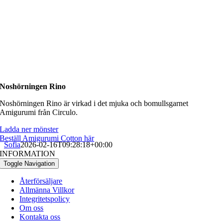
Noshörningen Rino
Noshörningen Rino är virkad i det mjuka och bomullsgarnet
Amigurumi från Circulo.
Ladda ner mönster
Beställ Amigurumi Cotton här
Sofia
2026-02-16T09:28:18+00:00
INFORMATION
Toggle Navigation
Återförsäljare
Allmänna Villkor
Integritetspolicy
Om oss
Kontakta oss