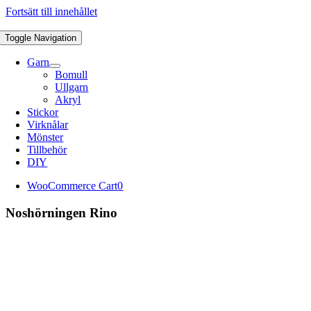
Fortsätt till innehållet
Toggle Navigation
Garn
Bomull
Ullgarn
Akryl
Stickor
Virknålar
Mönster
Tillbehör
DIY
WooCommerce Cart
0
Noshörningen Rino