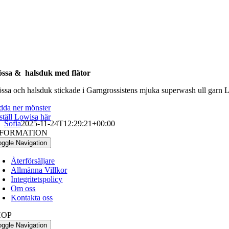
ssa & halsduk med flätor
ssa och halsduk stickade i Garngrossistens mjuka superwash ull garn 
dda ner mönster
ställ Lowisa här
Sofia
2025-11-24T12:29:21+00:00
NFORMATION
oggle Navigation
Återförsäljare
Allmänna Villkor
Integritetspolicy
Om oss
Kontakta oss
HOP
oggle Navigation