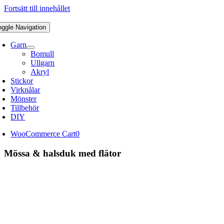
Fortsätt till innehållet
oggle Navigation
Garn
Bomull
Ullgarn
Akryl
Stickor
Virknålar
Mönster
Tillbehör
DIY
WooCommerce Cart
0
Mössa & halsduk med flätor