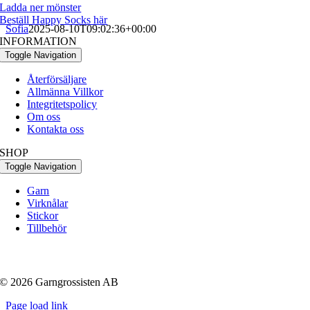
Ladda ner mönster
Beställ Happy Socks här
Sofia
2025-08-10T09:02:36+00:00
INFORMATION
Toggle Navigation
Återförsäljare
Allmänna Villkor
Integritetspolicy
Om oss
Kontakta oss
SHOP
Toggle Navigation
Garn
Virknålar
Stickor
Tillbehör
© 2026 Garngrossisten AB
Page load link