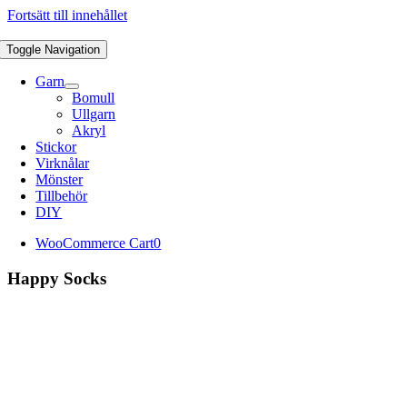
Fortsätt till innehållet
Toggle Navigation
Garn
Bomull
Ullgarn
Akryl
Stickor
Virknålar
Mönster
Tillbehör
DIY
WooCommerce Cart
0
Happy Socks