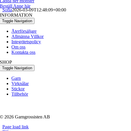
Ladda ner mönster
Beställ Anne här
Sofia
2026-03-09T12:48:09+00:00
INFORMATION
Toggle Navigation
Återförsäljare
Allmänna Villkor
Integritetspolicy
Om oss
Kontakta oss
SHOP
Toggle Navigation
Garn
Virknålar
Stickor
Tillbehör
© 2026 Garngrossisten AB
Page load link