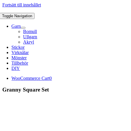
Fortsätt till innehållet
Toggle Navigation
Garn
Bomull
Ullgarn
Akryl
Stickor
Virknålar
Mönster
Tillbehör
DIY
WooCommerce Cart
0
Granny Square Set