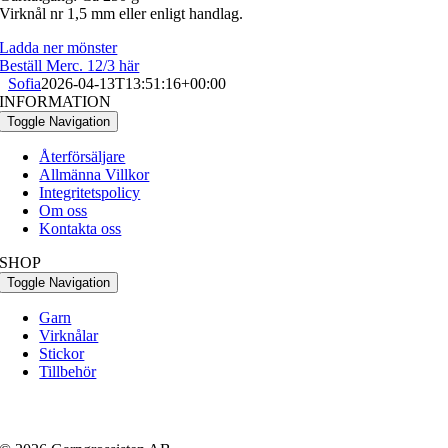
Virknål nr 1,5 mm eller enligt handlag.
Ladda ner mönster
Beställ Merc. 12/3 här
Sofia
2026-04-13T13:51:16+00:00
INFORMATION
Toggle Navigation
Återförsäljare
Allmänna Villkor
Integritetspolicy
Om oss
Kontakta oss
SHOP
Toggle Navigation
Garn
Virknålar
Stickor
Tillbehör