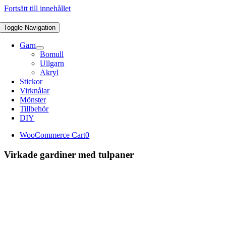
Fortsätt till innehållet
Toggle Navigation
Garn
Bomull
Ullgarn
Akryl
Stickor
Virknålar
Mönster
Tillbehör
DIY
WooCommerce Cart
0
Virkade gardiner med tulpaner