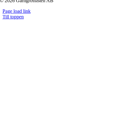
© 2026 Garngrossisten AB
Page load link
Till toppen