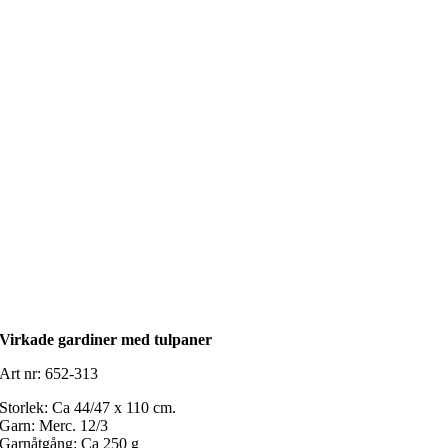
Virkade gardiner med tulpaner
Art nr: 652-313
Storlek: Ca 44/47 x 110 cm.
Garn: Merc. 12/3
Garnåtgång: Ca 250 g