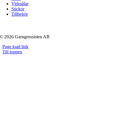
Virknålar
Stickor
Tillbehör
© 2026 Garngrossisten AB
Page load link
Till toppen