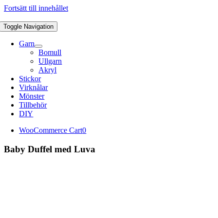
Fortsätt till innehållet
Toggle Navigation
Garn
Bomull
Ullgarn
Akryl
Stickor
Virknålar
Mönster
Tillbehör
DIY
WooCommerce Cart
0
Baby Duffel med Luva