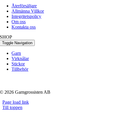
Återförsäljare
Allmänna Villkor
Integritetspolicy
Om oss
Kontakta oss
SHOP
Toggle Navigation
Garn
Virknålar
Stickor
Tillbehör
© 2026 Garngrossisten AB
Page load link
Till toppen