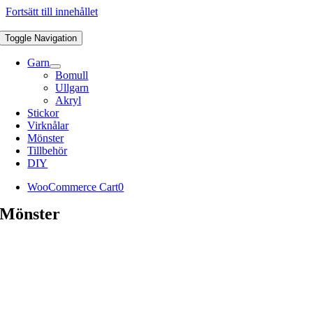
Fortsätt till innehållet
Toggle Navigation
Garn
Bomull
Ullgarn
Akryl
Stickor
Virknålar
Mönster
Tillbehör
DIY
WooCommerce Cart
0
Mönster