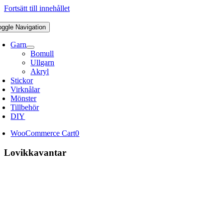
Fortsätt till innehållet
oggle Navigation
Garn
Bomull
Ullgarn
Akryl
Stickor
Virknålar
Mönster
Tillbehör
DIY
WooCommerce Cart
0
Lovikkavantar