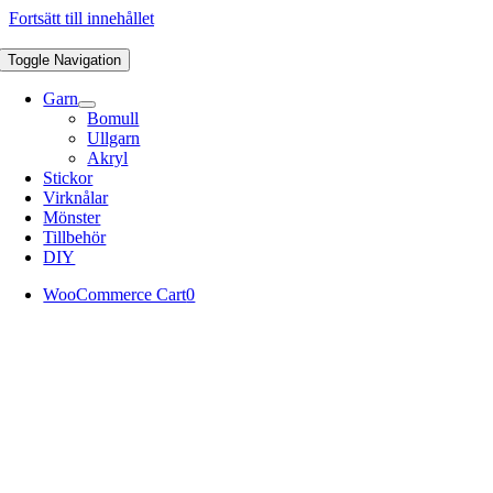
Fortsätt till innehållet
Toggle Navigation
Garn
Bomull
Ullgarn
Akryl
Stickor
Virknålar
Mönster
Tillbehör
DIY
WooCommerce Cart
0