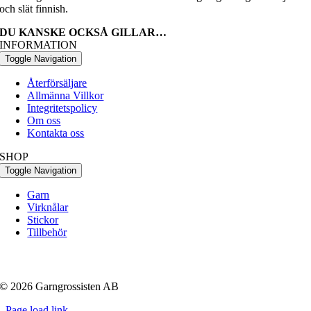
och slät finnish.
DU KANSKE OCKSÅ GILLAR…
INFORMATION
Toggle Navigation
Återförsäljare
Allmänna Villkor
Integritetspolicy
Om oss
Kontakta oss
SHOP
Toggle Navigation
Garn
Virknålar
Stickor
Tillbehör
© 2026 Garngrossisten AB
Page load link