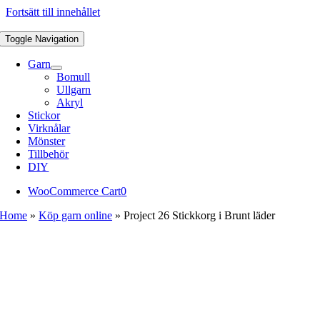
Fortsätt till innehållet
Toggle Navigation
Garn
Bomull
Ullgarn
Akryl
Stickor
Virknålar
Mönster
Tillbehör
DIY
WooCommerce Cart
0
Home
»
Köp garn online
»
Project 26 Stickkorg i Brunt läder