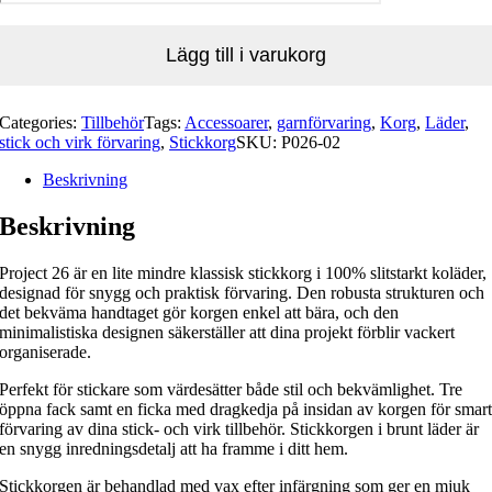
Lägg till i varukorg
Categories:
Tillbehör
Tags:
Accessoarer
,
garnförvaring
,
Korg
,
Läder
,
stick och virk förvaring
,
Stickkorg
SKU:
P026-02
Beskrivning
Beskrivning
Project 26 är en lite mindre klassisk stickkorg i 100% slitstarkt koläder,
designad för snygg och praktisk förvaring. Den robusta strukturen och
det bekväma handtaget gör korgen enkel att bära, och den
minimalistiska designen säkerställer att dina projekt förblir vackert
organiserade.
Perfekt för stickare som värdesätter både stil och bekvämlighet. Tre
öppna fack samt en ficka med dragkedja på insidan av korgen för smar
förvaring av dina stick- och virk tillbehör. Stickkorgen i brunt läder är
en snygg inredningsdetalj att ha framme i ditt hem.
Stickkorgen är behandlad med vax efter infärgning som ger en mjuk