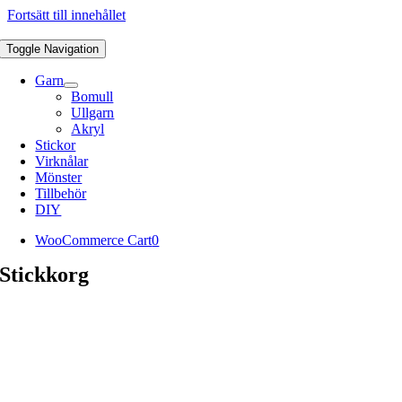
Fortsätt till innehållet
Toggle Navigation
Garn
Bomull
Ullgarn
Akryl
Stickor
Virknålar
Mönster
Tillbehör
DIY
WooCommerce Cart
0
Stickkorg