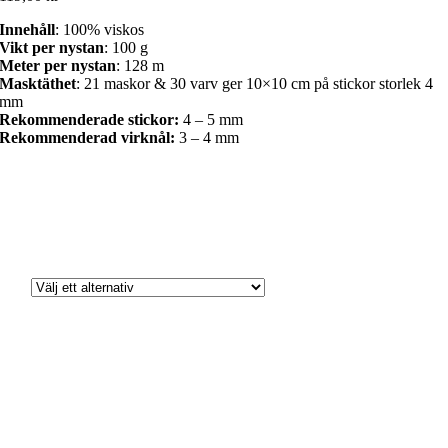
Innehåll
: 100% viskos
Vikt per nystan
: 100 g
Meter per nystan
: 128 m
Masktäthet
: 21 maskor & 30 varv ger 10×10 cm på stickor storlek 4
mm
Rekommenderade stickor:
4 – 5 mm
Rekommenderad virknål:
3 – 4 mm