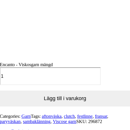
Encanto - Viskosgarn mängd
Lägg till i varukorg
Categories:
Garn
Tags:
aftonväska
,
clutch
,
festlinne
,
fransar
,
paryväskan
,
sambaklänning
,
Viscose garn
SKU:
296872