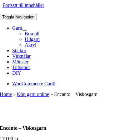
Fortsätt till innehållet
Toggle Navigation
Garn
Bomull
Ullgarn
Akryl
Stickor
Virknålar
Mönster
Tillbehör
DIY
WooCommerce Cart
0
Home
»
Köp garn online
»
Encanto – Viskosgarn
Encanto – Viskosgarn
119,00
kr