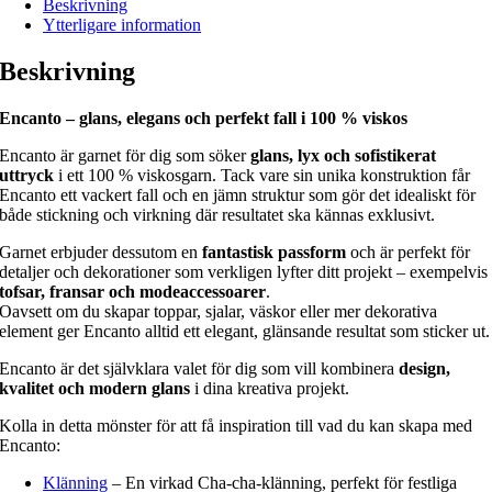
Beskrivning
Ytterligare information
Beskrivning
Encanto – glans, elegans och perfekt fall i 100 % viskos
Encanto är garnet för dig som söker
glans, lyx och sofistikerat
uttryck
i ett 100 % viskosgarn. Tack vare sin unika konstruktion får
Encanto ett vackert fall och en jämn struktur som gör det idealiskt för
både stickning och virkning där resultatet ska kännas exklusivt.
Garnet erbjuder dessutom en
fantastisk passform
och är perfekt för
detaljer och dekorationer som verkligen lyfter ditt projekt – exempelvis
tofsar, fransar och modeaccessoarer
.
Oavsett om du skapar toppar, sjalar, väskor eller mer dekorativa
element ger Encanto alltid ett elegant, glänsande resultat som sticker ut.
Encanto är det självklara valet för dig som vill kombinera
design,
kvalitet och modern glans
i dina kreativa projekt.
Kolla in detta mönster för att få inspiration till vad du kan skapa med
Encanto:
Klänning
– En virkad Cha-cha-klänning, perfekt för festliga