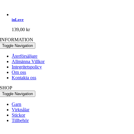
inLove
139,00
kr
INFORMATION
Toggle Navigation
Återförsäljare
Allmänna Villkor
Integritetspolicy
Om oss
Kontakta oss
SHOP
Toggle Navigation
Garn
Virknålar
Stickor
Tillbehör