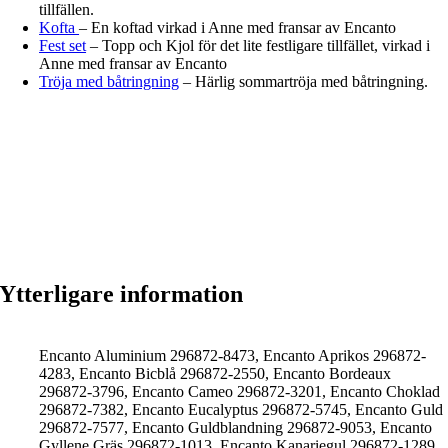
tillfällen.
Kofta
– En koftad virkad i Anne med fransar av Encanto
Fest set
– Topp och Kjol för det lite festligare tillfället, virkad i
Anne med fransar av Encanto
Tröja med båtringning
– Härlig sommartröja med båtringning.
Ytterligare information
Encanto Aluminium 296872-8473, Encanto Aprikos 296872-
4283, Encanto Bicblå 296872-2550, Encanto Bordeaux
296872-3796, Encanto Cameo 296872-3201, Encanto Choklad
296872-7382, Encanto Eucalyptus 296872-5745, Encanto Guld
296872-7577, Encanto Guldblandning 296872-9053, Encanto
Gyllene Gräs 296872-1013, Encanto Kanariegul 296872-1289,