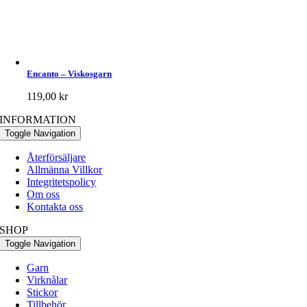
Encanto – Viskosgarn
119,00
kr
INFORMATION
Toggle Navigation
Återförsäljare
Allmänna Villkor
Integritetspolicy
Om oss
Kontakta oss
SHOP
Toggle Navigation
Garn
Virknålar
Stickor
Tillbehör