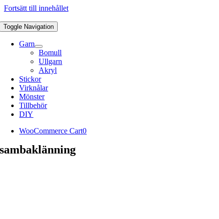
Fortsätt till innehållet
Toggle Navigation
Garn
Bomull
Ullgarn
Akryl
Stickor
Virknålar
Mönster
Tillbehör
DIY
WooCommerce Cart
0
sambaklänning