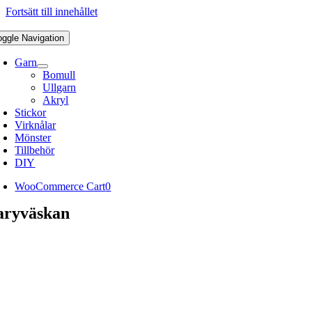
Fortsätt till innehållet
oggle Navigation
Garn
Bomull
Ullgarn
Akryl
Stickor
Virknålar
Mönster
Tillbehör
DIY
WooCommerce Cart
0
aryväskan