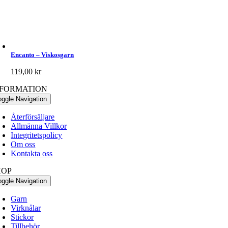
Encanto – Viskosgarn
119,00
kr
NFORMATION
oggle Navigation
Återförsäljare
Allmänna Villkor
Integritetspolicy
Om oss
Kontakta oss
HOP
oggle Navigation
Garn
Virknålar
Stickor
Tillbehör