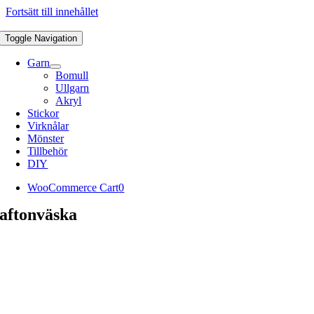
Fortsätt till innehållet
Toggle Navigation
Garn
Bomull
Ullgarn
Akryl
Stickor
Virknålar
Mönster
Tillbehör
DIY
WooCommerce Cart
0
aftonväska