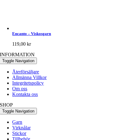
Encanto – Viskosgarn
119,00
kr
INFORMATION
Toggle Navigation
Återförsäljare
Allmänna Villkor
Integritetspolicy
Om oss
Kontakta oss
SHOP
Toggle Navigation
Garn
Virknålar
Stickor
Tillbehör