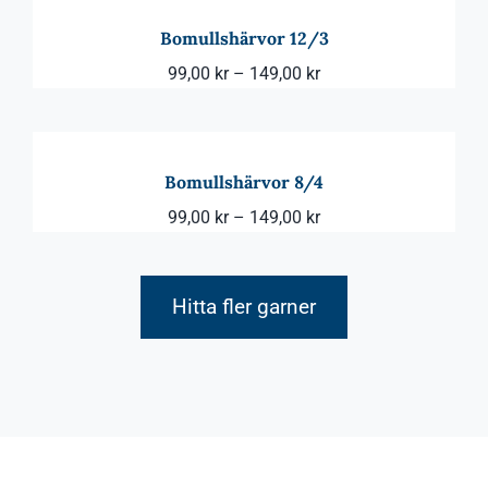
149,00 kr
Bomullshärvor 12/3
Prisintervall:
99,00
kr
–
149,00
kr
99,00 kr
till
149,00 kr
Bomullshärvor 8/4
Prisintervall:
99,00
kr
–
149,00
kr
99,00 kr
till
Hitta fler garner
149,00 kr