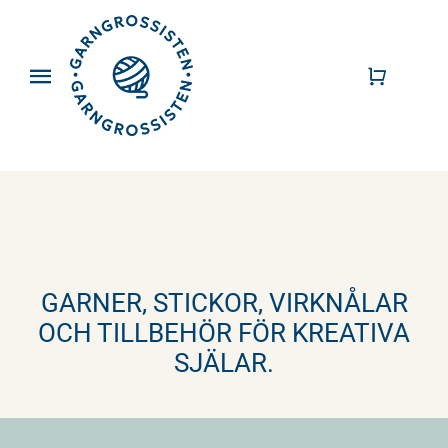
Fortsätt
till
innehållet
Toggle
Navigation
Garn
Stickor
Virknålar
GARNER, STICKOR, VIRKNÅLAR
Mönster
OCH TILLBEHÖR FÖR KREATIVA
SJÄLAR.
Tillbehör
DIY