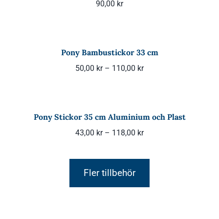
90,00
kr
Pony Bambustickor 33 cm
Prisintervall:
50,00
kr
–
110,00
kr
50,00 kr
till
110,00 kr
Pony Stickor 35 cm Aluminium och Plast
Prisintervall:
43,00
kr
–
118,00
kr
43,00 kr
till
Fler tillbehör
118,00 kr