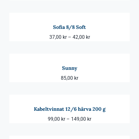
37,00 kr
till
42,00 kr
Sofia 8/8 Soft
Prisintervall:
37,00
kr
–
42,00
kr
37,00 kr
till
42,00 kr
Sunny
85,00
kr
Kabeltvinnat 12/6 härva 200 g
Prisintervall:
99,00
kr
–
149,00
kr
99,00 kr
till