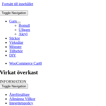
Fortsätt till innehållet
Toggle Navigation
Garn
Bomull
Ullgarn
Akryl
Stickor
Virknålar
Mönster
Tillbehör
DIY
WooCommerce Cart
0
Virkat överkast
INFORMATION
Toggle Navigation
Återförsäljare
Allmänna Villkor
Integritetspolicy