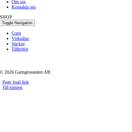
Om oss
Kontakta oss
SHOP
Toggle Navigation
Garn
Virknålar
Stickor
Tillbehör
© 2026 Garngrossisten AB
Page load link
Till toppen