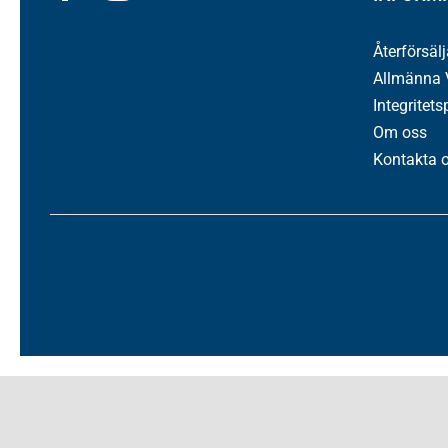
Återförsäl
Allmänna V
Integritets
Om oss
Kontakta 