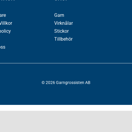
jare
Garn
illkor
Virknålar
policy
Stickor
Tillbehör
oss
© 2026 Garngrossisten AB