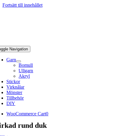
Fortsätt till innehållet
oggle Navigation
Garn
Bomull
Ullgarn
Akryl
Stickor
Virknålar
Mönster
Tillbehör
DIY
WooCommerce Cart
0
irkad rund duk