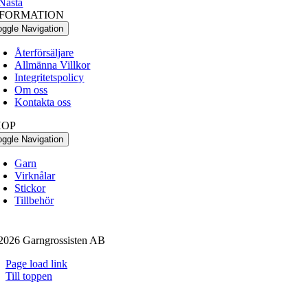
Nästa
NFORMATION
oggle Navigation
Återförsäljare
Allmänna Villkor
Integritetspolicy
Om oss
Kontakta oss
HOP
oggle Navigation
Garn
Virknålar
Stickor
Tillbehör
2026 Garngrossisten AB
Page load link
Till toppen