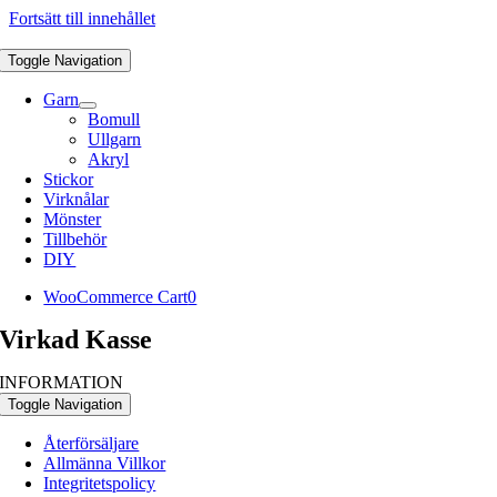
Fortsätt till innehållet
Toggle Navigation
Garn
Bomull
Ullgarn
Akryl
Stickor
Virknålar
Mönster
Tillbehör
DIY
WooCommerce Cart
0
Virkad Kasse
INFORMATION
Toggle Navigation
Återförsäljare
Allmänna Villkor
Integritetspolicy