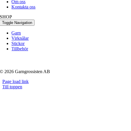
Om oss
Kontakta oss
SHOP
Toggle Navigation
Garn
Virknålar
Stickor
Tillbehör
© 2026 Garngrossisten AB
Page load link
Till toppen