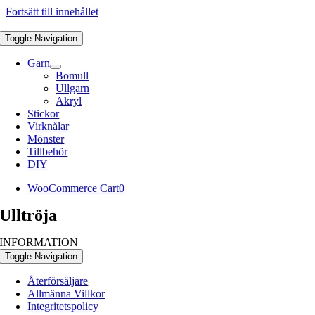
Fortsätt till innehållet
Toggle Navigation
Garn
Bomull
Ullgarn
Akryl
Stickor
Virknålar
Mönster
Tillbehör
DIY
WooCommerce Cart
0
Ulltröja
INFORMATION
Toggle Navigation
Återförsäljare
Allmänna Villkor
Integritetspolicy