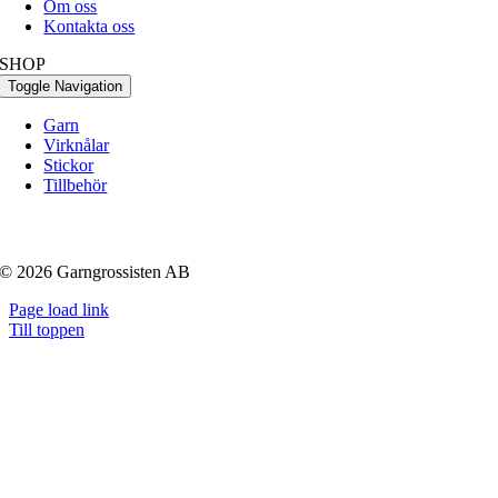
Om oss
Kontakta oss
SHOP
Toggle Navigation
Garn
Virknålar
Stickor
Tillbehör
© 2026 Garngrossisten AB
Page load link
Till toppen