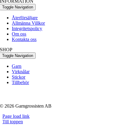
INFORMATION
Toggle Navigation
Återförsäljare
Allmänna Villkor
Integritetspolicy
Om oss
Kontakta oss
SHOP
Toggle Navigation
Garn
Virknålar
Stickor
Tillbehör
© 2026 Garngrossisten AB
Page load link
Till toppen