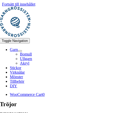
Fortsätt till innehållet
Toggle Navigation
Garn
Bomull
Ullgarn
Akryl
Stickor
Virknålar
Mönster
Tillbehör
DIY
WooCommerce Cart
0
Tröjor