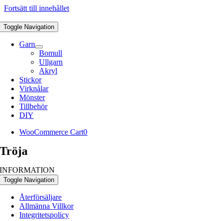
Fortsätt till innehållet
Toggle Navigation
Garn
Bomull
Ullgarn
Akryl
Stickor
Virknålar
Mönster
Tillbehör
DIY
WooCommerce Cart
0
Tröja
INFORMATION
Toggle Navigation
Återförsäljare
Allmänna Villkor
Integritetspolicy