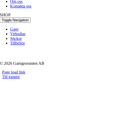
Om oss
Kontakta oss
SHOP
Toggle Navigation
Garn
Virknålar
Stickor
Tillbehör
© 2026 Garngrossisten AB
Page load link
Till toppen