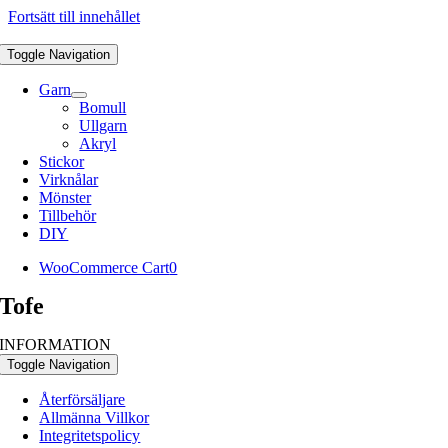
Fortsätt till innehållet
Toggle Navigation
Garn
Bomull
Ullgarn
Akryl
Stickor
Virknålar
Mönster
Tillbehör
DIY
WooCommerce Cart
0
Tofe
INFORMATION
Toggle Navigation
Återförsäljare
Allmänna Villkor
Integritetspolicy