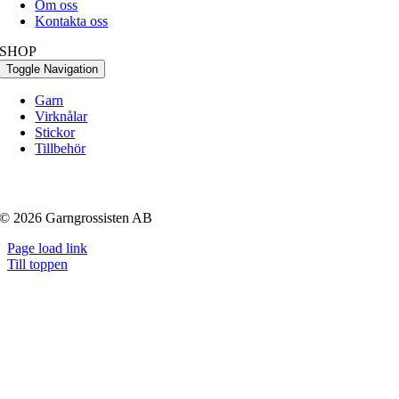
Om oss
Kontakta oss
SHOP
Toggle Navigation
Garn
Virknålar
Stickor
Tillbehör
© 2026 Garngrossisten AB
Page load link
Till toppen