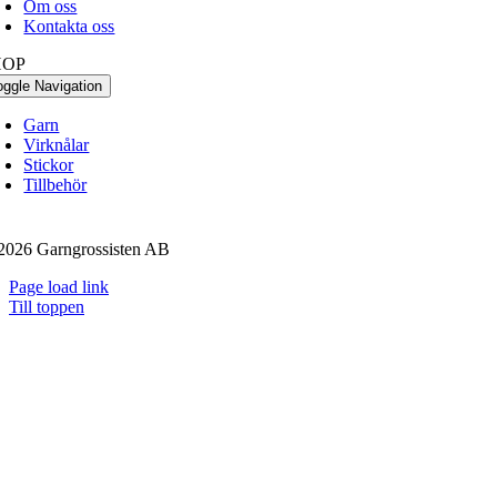
Om oss
Kontakta oss
HOP
oggle Navigation
Garn
Virknålar
Stickor
Tillbehör
2026 Garngrossisten AB
Page load link
Till toppen