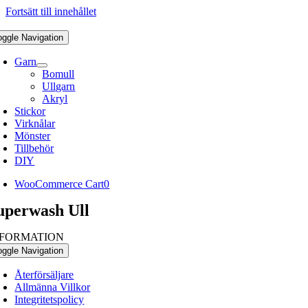
Fortsätt till innehållet
oggle Navigation
Garn
Bomull
Ullgarn
Akryl
Stickor
Virknålar
Mönster
Tillbehör
DIY
WooCommerce Cart
0
uperwash Ull
NFORMATION
oggle Navigation
Återförsäljare
Allmänna Villkor
Integritetspolicy