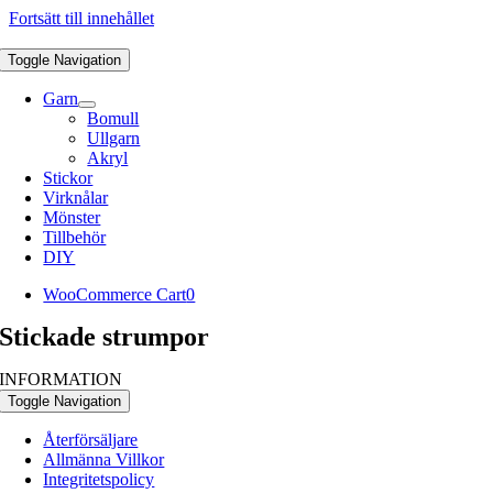
Fortsätt till innehållet
Toggle Navigation
Garn
Bomull
Ullgarn
Akryl
Stickor
Virknålar
Mönster
Tillbehör
DIY
WooCommerce Cart
0
Stickade strumpor
INFORMATION
Toggle Navigation
Återförsäljare
Allmänna Villkor
Integritetspolicy