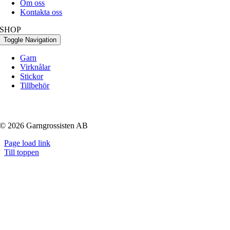
Om oss
Kontakta oss
SHOP
Toggle Navigation
Garn
Virknålar
Stickor
Tillbehör
© 2026 Garngrossisten AB
Page load link
Till toppen