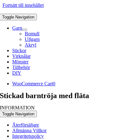
Fortsätt till innehållet
Toggle Navigation
Garn
Bomull
Ullgarn
Akryl
Stickor
Virknålar
Mönster
Tillbehör
DIY
WooCommerce Cart
0
Stickad barntröja med fläta
INFORMATION
Toggle Navigation
Återförsäljare
Allmänna Villkor
Integritetspolicy