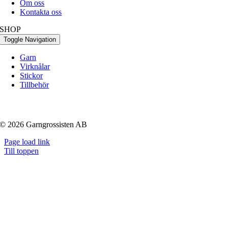
Om oss
Kontakta oss
SHOP
Toggle Navigation
Garn
Virknålar
Stickor
Tillbehör
© 2026 Garngrossisten AB
Page load link
Till toppen