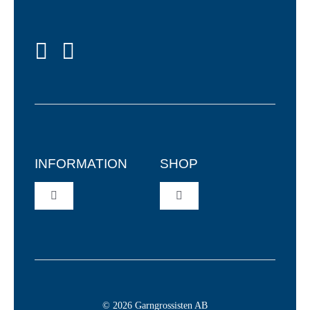
INFORMATION
SHOP
Toggle
Toggle
Navigation
Navigation
Återförsäljare
Garn
Allmänna Villkor
Virknålar
© 2026 Garngrossisten AB