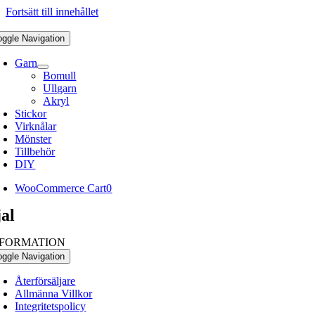
Fortsätt till innehållet
oggle Navigation
Garn
Bomull
Ullgarn
Akryl
Stickor
Virknålar
Mönster
Tillbehör
DIY
WooCommerce Cart
0
jal
NFORMATION
oggle Navigation
Återförsäljare
Allmänna Villkor
Integritetspolicy