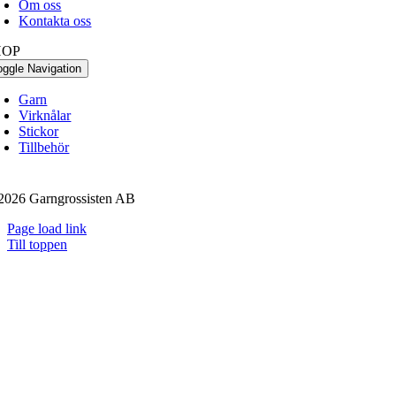
Om oss
Kontakta oss
HOP
oggle Navigation
Garn
Virknålar
Stickor
Tillbehör
2026 Garngrossisten AB
Page load link
Till toppen