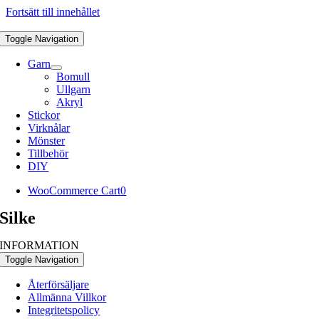
Fortsätt till innehållet
Toggle Navigation
Garn
Bomull
Ullgarn
Akryl
Stickor
Virknålar
Mönster
Tillbehör
DIY
WooCommerce Cart
0
Silke
INFORMATION
Toggle Navigation
Återförsäljare
Allmänna Villkor
Integritetspolicy