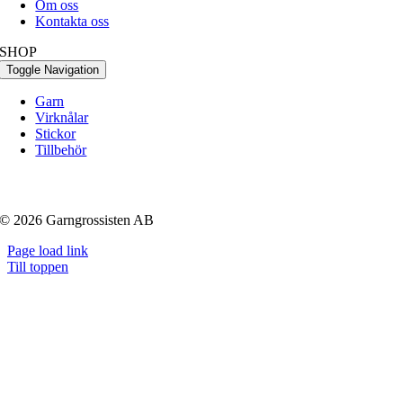
Om oss
Kontakta oss
SHOP
Toggle Navigation
Garn
Virknålar
Stickor
Tillbehör
© 2026 Garngrossisten AB
Page load link
Till toppen