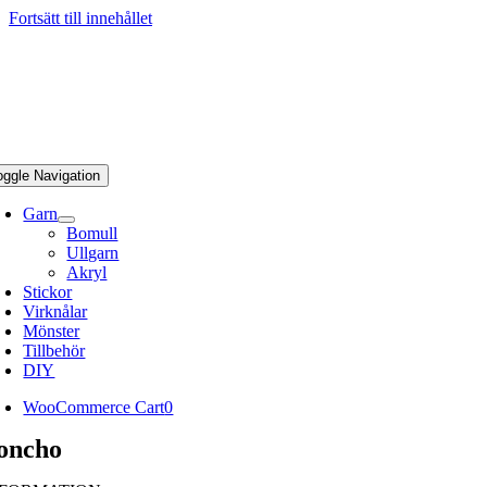
Fortsätt till innehållet
oggle Navigation
Garn
Bomull
Ullgarn
Akryl
Stickor
Virknålar
Mönster
Tillbehör
DIY
WooCommerce Cart
0
oncho