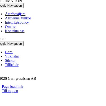
NFORMATION
oggle Navigation
Återförsäljare
Allmänna Villkor
Integritetspolicy
Om oss
Kontakta oss
HOP
oggle Navigation
Garn
Virknålar
Stickor
Tillbehör
2026 Garngrossisten AB
Page load link
Till toppen