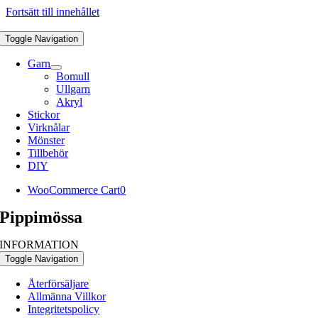
Fortsätt till innehållet
Toggle Navigation
Garn
Bomull
Ullgarn
Akryl
Stickor
Virknålar
Mönster
Tillbehör
DIY
WooCommerce Cart
0
Pippimössa
INFORMATION
Toggle Navigation
Återförsäljare
Allmänna Villkor
Integritetspolicy