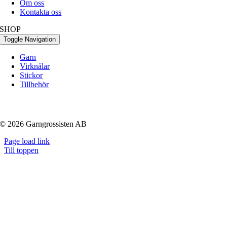
Om oss
Kontakta oss
SHOP
Toggle Navigation
Garn
Virknålar
Stickor
Tillbehör
© 2026 Garngrossisten AB
Page load link
Till toppen