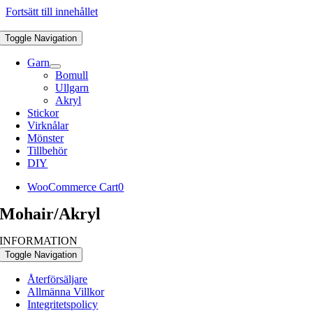
Fortsätt till innehållet
Toggle Navigation
Garn
Bomull
Ullgarn
Akryl
Stickor
Virknålar
Mönster
Tillbehör
DIY
WooCommerce Cart
0
Mohair/Akryl
INFORMATION
Toggle Navigation
Återförsäljare
Allmänna Villkor
Integritetspolicy