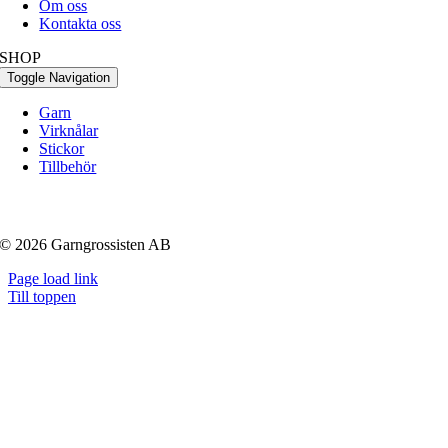
Om oss
Kontakta oss
SHOP
Toggle Navigation
Garn
Virknålar
Stickor
Tillbehör
© 2026 Garngrossisten AB
Page load link
Till toppen