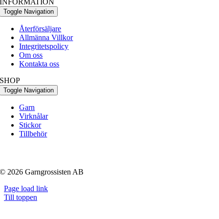
INFORMATION
Toggle Navigation
Återförsäljare
Allmänna Villkor
Integritetspolicy
Om oss
Kontakta oss
SHOP
Toggle Navigation
Garn
Virknålar
Stickor
Tillbehör
© 2026 Garngrossisten AB
Page load link
Till toppen