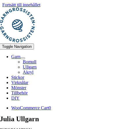
Fortsätt till innehållet
Toggle Navigation
Garn
Bomull
Ullgarn
Akryl
Stickor
Virknålar
Mönster
Tillbehör
DIY
WooCommerce Cart
0
Julia Ullgarn