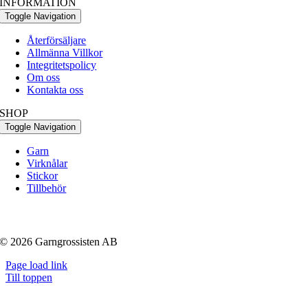
INFORMATION
Toggle Navigation
Återförsäljare
Allmänna Villkor
Integritetspolicy
Om oss
Kontakta oss
SHOP
Toggle Navigation
Garn
Virknålar
Stickor
Tillbehör
© 2026 Garngrossisten AB
Page load link
Till toppen