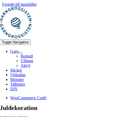
Fortsätt till innehållet
Toggle Navigation
Garn
Bomull
Ullgarn
Akryl
Stickor
Virknålar
Mönster
Tillbehör
DIY
WooCommerce Cart
0
Juldekoration